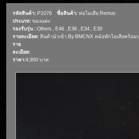
รหัสสินค้า:
P1076
ชื่อสินค้า:
ท่อไอเสีย Remus
ประเภท:
ของแต่ง
รองรับรุ่น :
Others , E46 , E36 , E34 , E30
รายละเอียด:
สินค้านำเข้า By BMCNX หม้อพักไอเสียพร้อมปลาย
ราย
ละเอียด:
ราคา:
4,900 บาท